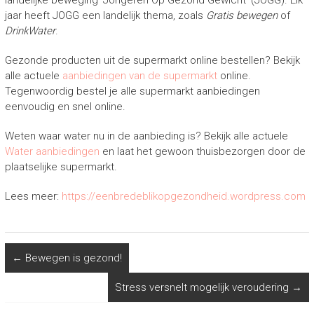
landelijke beweging ‘Jongeren Op Gezond Gewicht’ (JOGG). Elk
jaar heeft JOGG een landelijk thema, zoals
Gratis bewegen
of
DrinkWater
.
Gezonde producten uit de supermarkt online bestellen? Bekijk
alle actuele
aanbiedingen van de supermarkt
online.
Tegenwoordig bestel je alle supermarkt aanbiedingen
eenvoudig en snel online.
Weten waar water nu in de aanbieding is? Bekijk alle actuele
Water aanbiedingen
en laat het gewoon thuisbezorgen door de
plaatselijke supermarkt.
Lees meer:
https://eenbredeblikopgezondheid.wordpress.com
←
Bewegen is gezond!
Stress versnelt mogelijk veroudering
→