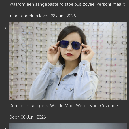
Waarom een aangepaste rolstoelbus zoveel verschil maakt
in het dagelijks leven
23 Jun , 2026
Contactlensdragers: Wat Je Moet Weten Voor Gezonde
Ogen
08 Jun , 2026