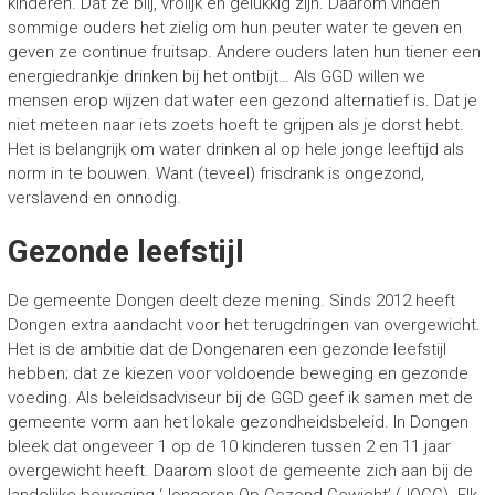
kinderen. Dat ze blij, vrolijk en gelukkig zijn. Daarom vinden
sommige ouders het zielig om hun peuter water te geven en
geven ze continue fruitsap. Andere ouders laten hun tiener een
energiedrankje drinken bij het ontbijt… Als GGD willen we
mensen erop wijzen dat water een gezond alternatief is. Dat je
niet meteen naar iets zoets hoeft te grijpen als je dorst hebt.
Het is belangrijk om water drinken al op hele jonge leeftijd als
norm in te bouwen. Want (teveel) frisdrank is ongezond,
verslavend en onnodig.
Gezonde leefstijl
De gemeente Dongen deelt deze mening. Sinds 2012 heeft
Dongen extra aandacht voor het terugdringen van overgewicht.
Het is de ambitie dat de Dongenaren een gezonde leefstijl
hebben; dat ze kiezen voor voldoende beweging en gezonde
voeding. Als beleidsadviseur bij de GGD geef ik samen met de
gemeente vorm aan het lokale gezondheidsbeleid. In Dongen
bleek dat ongeveer 1 op de 10 kinderen tussen 2 en 11 jaar
overgewicht heeft. Daarom sloot de gemeente zich aan bij de