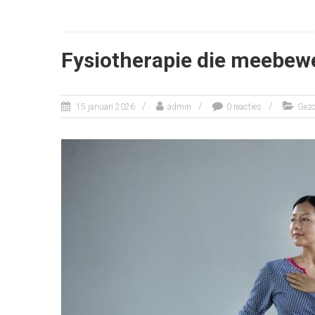
Fysiotherapie die meebew
15 januari 2026
admin
0 reacties
Gezo