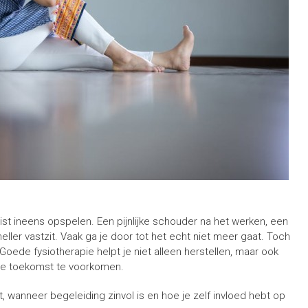
ist ineens opspelen. Een pijnlijke schouder na het werken, een
neller vastzit. Vaak ga je door tot het echt niet meer gaat. Toch
Goede fysiotherapie helpt je niet alleen herstellen, maar ook
 de toekomst te voorkomen.
dt, wanneer begeleiding zinvol is en hoe je zelf invloed hebt op