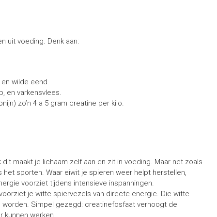
len uit voeding. Denk aan:
n, en wilde eend.
ip, en varkensvlees.
ijn) zo’n 4 a 5 gram creatine per kilo.
 dit maakt je lichaam zelf aan en zit in voeding. Maar net zoals
 het sporten. Waar eiwit je spieren weer helpt herstellen,
ergie voorziet tijdens intensieve inspanningen.
voorziet je witte spiervezels van directe energie. Die witte
ng worden. Simpel gezegd: creatinefosfaat verhoogt de
er kunnen werken.