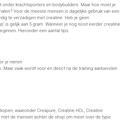
nt onder krachtsporters en bodybuilders. Maar hoe moet je
e halen? Voor de meeste mensen is dagelijks gebruik van een
dig te verzadigen met creatine. Heb je geen
’ is gelijk aan 5 gram. Wanneer je nog nooit eerder creatine
ginnen. Hieronder een aantal tips:
r je nieren.
 Maar vaak wordt voor en direct na de training aanbevolen.
e kopen, waaronder Creapure, Creatine HCL, Creatine
op met de mensen achter de shop om meer over de type