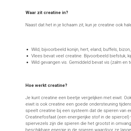
Waar zit creatine in?
Naast dat het in je lichaam zit, kun je creatine ook ha
Wild, bijvoorbeeld konijn, hert, eland, buffels, bizo
Vlees bevat veel creatine. Bijvoorbeeld biefstuk, k
Wild gevangen vis. Gemiddeld bevat vis (zalm en ton
Hoe werkt creatine?
Je kunt creatine een beetje vergelijken met eiwit. Ook
eiwit is ook creatine een goede ondersteuning tijdens
speelt creatine bij een systeem dat de spieren van en
Creatinefosfaat (een energierijke stof in de spiercel) 
spiervezels zijn die spieren die het grootst in omva
beschikbare energie in de spieren waardoor ze lang