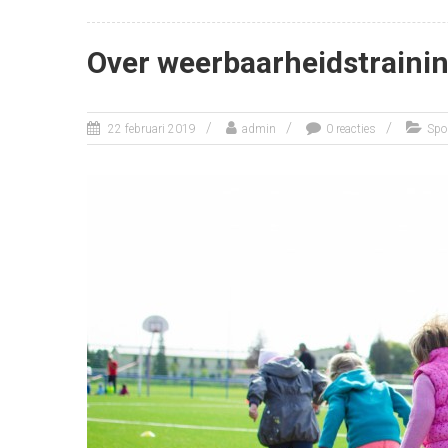
Over weerbaarheidstrainin
22 februari 2019
admin
0 reacties
Spo