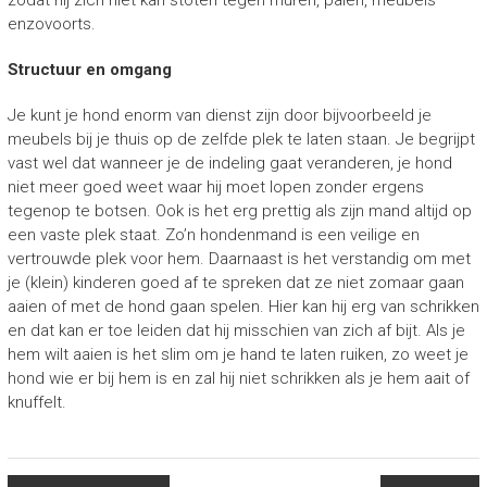
zodat hij zich niet kan stoten tegen muren, palen, meubels
enzovoorts.
Structuur en omgang
Je kunt je hond enorm van dienst zijn door bijvoorbeeld je
meubels bij je thuis op de zelfde plek te laten staan. Je begrijpt
vast wel dat wanneer je de indeling gaat veranderen, je hond
niet meer goed weet waar hij moet lopen zonder ergens
tegenop te botsen. Ook is het erg prettig als zijn mand altijd op
een vaste plek staat. Zo’n hondenmand is een veilige en
vertrouwde plek voor hem. Daarnaast is het verstandig om met
je (klein) kinderen goed af te spreken dat ze niet zomaar gaan
aaien of met de hond gaan spelen. Hier kan hij erg van schrikken
en dat kan er toe leiden dat hij misschien van zich af bijt. Als je
hem wilt aaien is het slim om je hand te laten ruiken, zo weet je
hond wie er bij hem is en zal hij niet schrikken als je hem aait of
knuffelt.