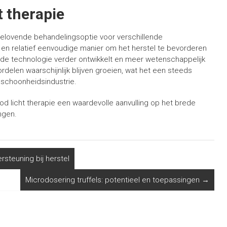
t therapie
belovende behandelingsoptie voor verschillende
en relatief eenvoudige manier om het herstel te bevorderen
de technologie verder ontwikkelt en meer wetenschappelijk
delen waarschijnlijk blijven groeien, wat het een steeds
schoonheidsindustrie.
 rood licht therapie een waardevolle aanvulling op het brede
ngen.
steuning bij herstel
Microdosering truffels: potentieel en toepassingen
→