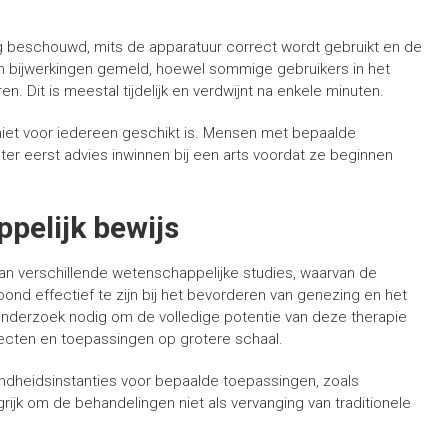
ig beschouwd, mits de apparatuur correct wordt gebruikt en de
den bijwerkingen gemeld, hoewel sommige gebruikers in het
. Dit is meestal tijdelijk en verdwijnt na enkele minuten.
e niet voor iedereen geschikt is. Mensen met bepaalde
eter eerst advies inwinnen bij een arts voordat ze beginnen
ppelijk bewijs
 van verschillende wetenschappelijke studies, waarvan de
ond effectief te zijn bij het bevorderen van genezing en het
onderzoek nodig om de volledige potentie van deze therapie
ffecten en toepassingen op grotere schaal.
ndheidsinstanties voor bepaalde toepassingen, zoals
ngrijk om de behandelingen niet als vervanging van traditionele