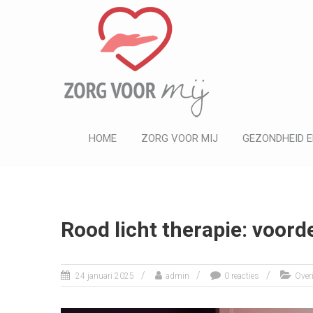
ZORG VOOR MIJ
Informatief
HOME
ZORG VOOR MIJ
GEZONDHEID E
Rood licht therapie: voor
24 januari 2025
admin
0 reacties
Over