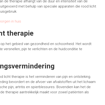
van de therapie afhangt van de duur en intensiteit van de
l uitgevoerd met behulp van speciale apparaten die rood licht
huisgebruik.
orgen in huis
ht therapie
en op het gebied van gezondheid en schoonheid. Het wordt
versnellen, pijn te verlichten en de huidconditie te
kingsvermindering
licht therapie is het verminderen van pijn en ontsteking.
ing bevordert en de afvoer van afvalstoffen uit het lichaam
sche pijn, artritis en spierblessures. Bovendien kan het de
 de therapie aantrekkelijk maakt voor zowel patiënten als