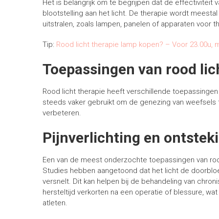
Het is belangrijk om te begrijpen dat de effectiviteit 
blootstelling aan het licht. De therapie wordt meesta
uitstralen, zoals lampen, panelen of apparaten voor t
Tip:
Rood licht therapie lamp kopen? – Voor 23.00u, m
Toepassingen van rood lic
Rood licht therapie heeft verschillende toepassing
steeds vaker gebruikt om de genezing van weefsels te 
verbeteren.
Pijnverlichting en ontste
Een van de meest onderzochte toepassingen van rood 
Studies hebben aangetoond dat het licht de doorbloed
versnelt. Dit kan helpen bij de behandeling van chroni
hersteltijd verkorten na een operatie of blessure, wat
atleten.