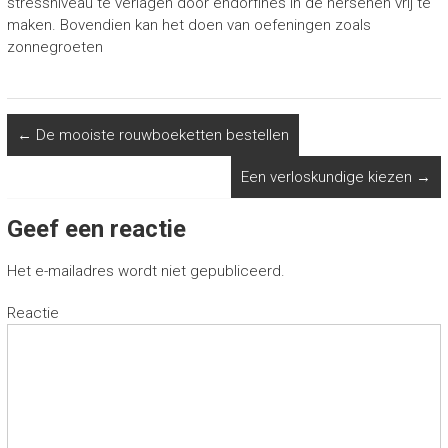
stressniveau te verlagen door endorfines in de hersenen vrij te
maken. Bovendien kan het doen van oefeningen zoals
zonnegroeten
←
De mooiste rouwboeketten bestellen
Een verloskundige kiezen
→
Geef een reactie
Het e-mailadres wordt niet gepubliceerd.
Reactie